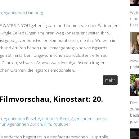
Welc
n
,
Agentinnen Hamburg
emot
Pseu
E WATER IN YOU gehen Isgaard und ihr musikalischer Partner Jens
(Single Celled Organism) ihren Weg konsequent weiter. Ihr 9.
ist geprägt von kunstvollen Kompo sitionen, die ihre Wurzeln im
ck und Art-Pop haben und immer geprägt sind von Isgaards
ltigen Stimmfarben. Ungewöhnliche Soundcluster treffen auf
www.
e Gitarren, schwere Grooves werden abgelöst von fragilen
prakt
schen Gitarren, die Isgaards emotionalen...
mehr
ilmvorschau, Kinostart: 20.
Dies
zume
best
n
,
Agentinnen Basel
,
Agentinnen Bern
,
Agentinnen Luzern
,
jewei
hur
,
Agentinnen Zürich
,
Film
,
Youtuber
 Anderson begeistert in einer facettenreichen Hauptrolle,