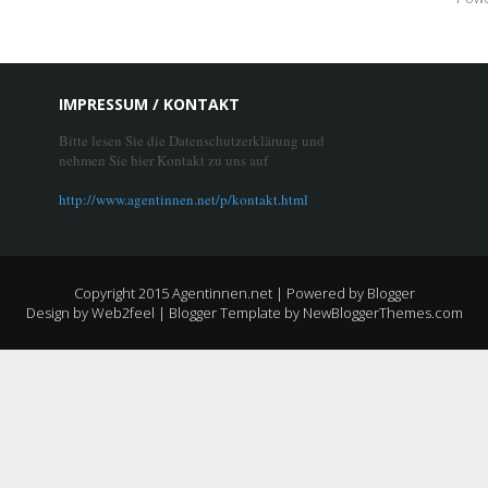
IMPRESSUM / KONTAKT
Bitte lesen Sie die Datenschutzerklärung und
nehmen Sie hier Kontakt zu uns auf
http://www.agentinnen.net/p/kontakt.html
Copyright 2015
Agentinnen.net
| Powered by
Blogger
Design by
Web2feel
| Blogger Template by
NewBloggerThemes.com