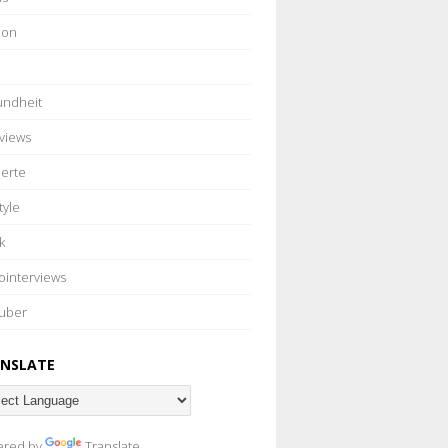
ion
ndheit
rviews
erte
tyle
k
ointerviews
uber
NSLATE
ered by
Translate