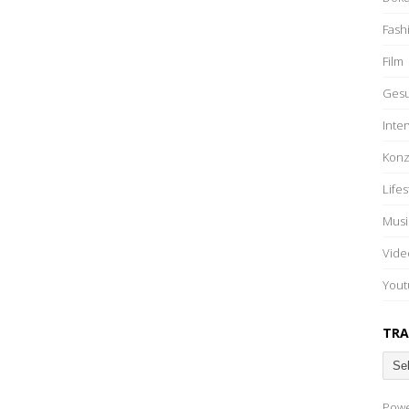
Fash
Film
Gesu
Inte
Konz
Lifes
Musi
Vide
Yout
TRA
Pow