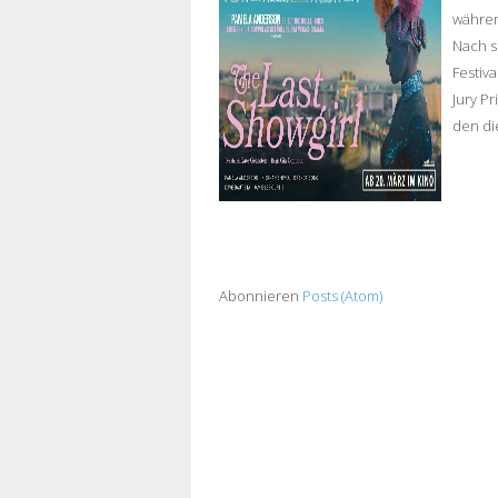
während
Nach s
Festiv
Jury P
den di
Abonnieren
Posts (Atom)