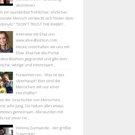
abonieren
h ein wunderbar fröhlicher, ehrlicher,
ionale Mensch versteckt sich hinter dem
donym " "DON´T TRUST THE RABBIT...
Interview mit Elisa von
www.alive4fashion.com
Heute unterhalten wir uns mit
Elisa. Elisa hat das Portal
alive4fashion gegründet und gibt dort
ische, witzige und interessant...
Fontanherzen - Was ist das
überhaupt? Wer sind die
Menschen mit nur einer
Herzhälfte?
 ist die Geschichte von Menschen,
ist sehr jung. Sie haben alles etwas
immtes gemeinsam. Alle wurden mit
ls nur einer He...
Helena Zumsande - der größte
Superstar!