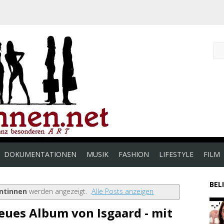
DOKUMENTATIONEN
MUSIK
FASHION
LIFESTYLE
FILM
BEL
ntinnen
werden angezeigt.
Alle Posts anzeigen
eues Album von Isgaard - mit