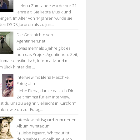
Helena Zumsande wurde nur 21
Jahre alt. Sie liebte Musik und
Singen. Im Alter von 14 Jahren wurde sie
den DSDS Juroren als zu jun...
Die Geschichte von
Agentinnen.net
Etwas mehr als 5 Jahre gibt es
nun das Projekt Agentinnen. Zeit,
nmal selbstkritisch, informativ und mit
 Blick hinter die ...
Interview mit Elena Maschke,
Fotografin
Liebe Elena, danke dass du Dir
Zeit nimmst für ein Interview.
st du uns zu Beginn vielleicht in Kurzform
len, wie du zur Fotog...
Interview mit Isgaard zum neuen
Album "Whiteout"
1) Liebe Isgaard, Whiteout ist
dein siebtes Soloalbum. Auch