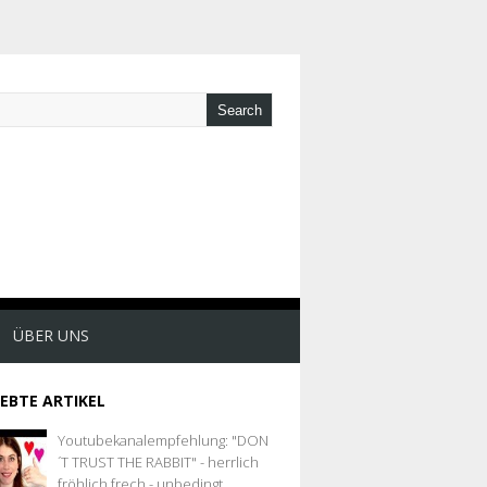
ÜBER UNS
IEBTE ARTIKEL
Youtubekanalempfehlung: "DON
´T TRUST THE RABBIT" - herrlich
fröhlich frech - unbedingt