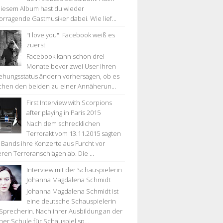
diesem Album hast du wieder
orragende Gastmusiker dabei. Wie lief...
"I love you": Facebook weiß es
zuerst
Facebook kann schon drei
Monate bevor zwei User ihren
ehungsstatus ändern vorhersagen, ob es
chen den beiden zu einer Annäherun...
First Interview with Scorpions
after playing in Paris 2015
Nach dem schrecklichen
Terrorakt vom 13.11.2015 sagten
e Bands ihre Konzerte aus Furcht vor
eren Terroranschlägen ab. Die ...
Interview mit der Schauspielerin
Johanna Magdalena Schmidt
Johanna Magdalena Schmidt ist
eine deutsche Schauspielerin
Sprecherin. Nach ihrer Ausbildung an der
ner Schule für Schauspiel sp...