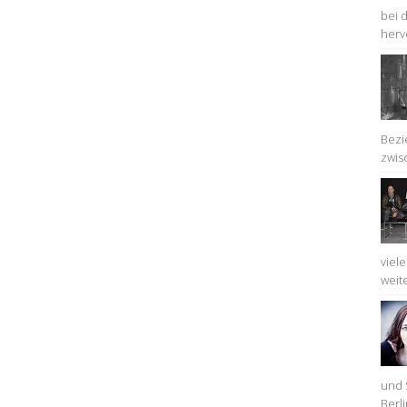
bei 
herv
Bezi
zwis
viel
weit
und 
Berli