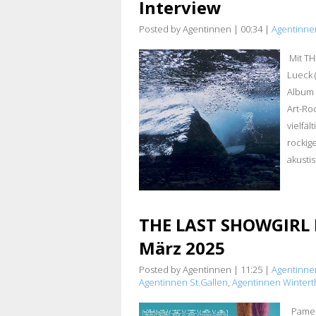
Interview
Posted by Agentinnen
|
00:34
|
Agentinne
Mit TH
Lueck 
Album 
Art-Ro
vielfä
rockig
akusti
THE LAST SHOWGIRL F
März 2025
Posted by Agentinnen
|
11:25
|
Agentinne
Agentinnen St.Gallen
,
Agentinnen Wintert
Pamela