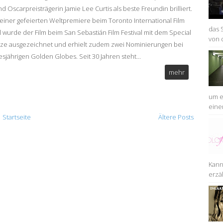
 Oscarpreisträgerin Jamie Lee Curtis als beste Freundin brilliert.
einer gefeierten Weltpremiere beim Toronto International Film
das 
al wurde der Film beim San Sebastián Film Festival mit dem Special
von 
rize ausgezeichnet und erhielt zudem zwei Nominierungen bei
esjährigen Golden Globes. Seit 30 Jahren steht...
mehr
um ei
einem
Startseite
Ältere Posts
Kann
erzäh