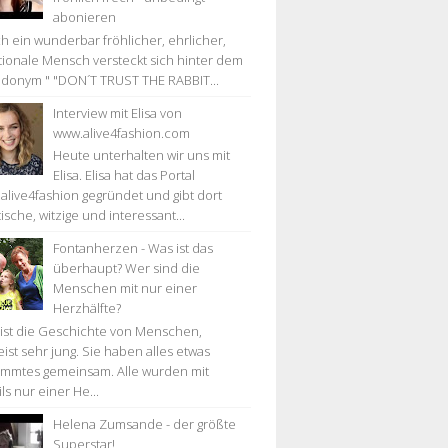
abonieren
h ein wunderbar fröhlicher, ehrlicher,
ionale Mensch versteckt sich hinter dem
donym " "DON´T TRUST THE RABBIT...
Interview mit Elisa von
www.alive4fashion.com
Heute unterhalten wir uns mit
Elisa. Elisa hat das Portal
alive4fashion gegründet und gibt dort
ische, witzige und interessant...
Fontanherzen - Was ist das
überhaupt? Wer sind die
Menschen mit nur einer
Herzhälfte?
 ist die Geschichte von Menschen,
ist sehr jung. Sie haben alles etwas
immtes gemeinsam. Alle wurden mit
ls nur einer He...
Helena Zumsande - der größte
Superstar!