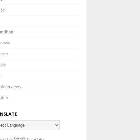
ion
ndheit
rviews
erte
tyle
k
ointerviews
uber
NSLATE
ered by
Translate