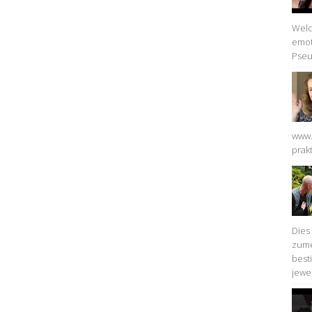
Welc
emot
Pseu
www.
prakt
Dies
zume
best
jewei