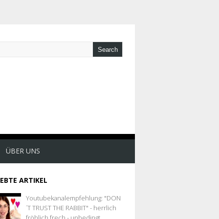
ÜBER UNS
IEBTE ARTIKEL
Youtubekanalempfehlung: "DON
´T TRUST THE RABBIT" - herrlich
fröhlich frech - unbedingt