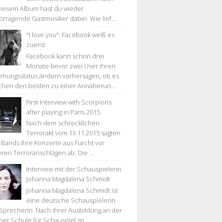
diesem Album hast du wieder
orragende Gastmusiker dabei. Wie lief...
"I love you": Facebook weiß es
zuerst
Facebook kann schon drei
Monate bevor zwei User ihren
ehungsstatus ändern vorhersagen, ob es
chen den beiden zu einer Annäherun...
First Interview with Scorpions
after playing in Paris 2015
Nach dem schrecklichen
Terrorakt vom 13.11.2015 sagten
e Bands ihre Konzerte aus Furcht vor
eren Terroranschlägen ab. Die ...
Interview mit der Schauspielerin
Johanna Magdalena Schmidt
Johanna Magdalena Schmidt ist
eine deutsche Schauspielerin
Sprecherin. Nach ihrer Ausbildung an der
ner Schule für Schauspiel sp...