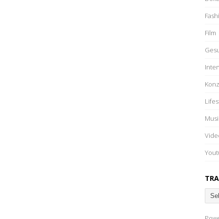
Fash
Film
Gesu
Inte
Konz
Lifes
Musi
Vide
Yout
TRA
Pow