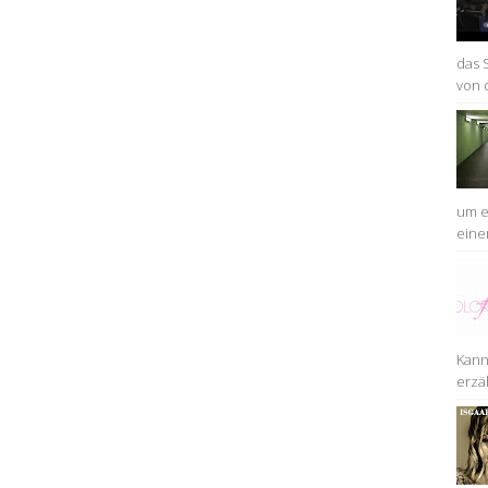
das 
von 
um ei
einem
Kann
erzäh