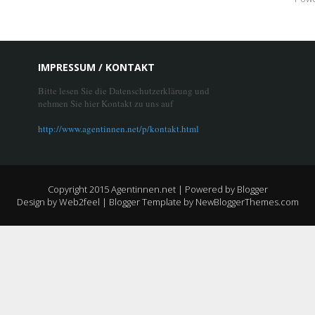
IMPRESSUM / KONTAKT
Bitte lesen Sie die Datenschutzerklärung und
nehmen Sie hier Kontakt zu uns auf
http://www.agentinnen.net/p/kontakt.html
Copyright 2015
Agentinnen.net
| Powered by
Blogger
Design by
Web2feel
| Blogger Template by
NewBloggerThemes.com