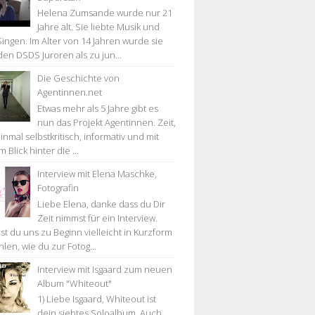
Helena Zumsande wurde nur 21
Jahre alt. Sie liebte Musik und
Singen. Im Alter von 14 Jahren wurde sie
den DSDS Juroren als zu jun...
Die Geschichte von
Agentinnen.net
Etwas mehr als 5 Jahre gibt es
nun das Projekt Agentinnen. Zeit,
nmal selbstkritisch, informativ und mit
 Blick hinter die ...
Interview mit Elena Maschke,
Fotografin
Liebe Elena, danke dass du Dir
Zeit nimmst für ein Interview.
st du uns zu Beginn vielleicht in Kurzform
len, wie du zur Fotog...
Interview mit Isgaard zum neuen
Album "Whiteout"
1) Liebe Isgaard, Whiteout ist
dein siebtes Soloalbum. Auch