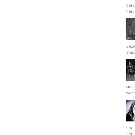
bei 
herv
Bezi
zwis
viel
weit
und 
Berli