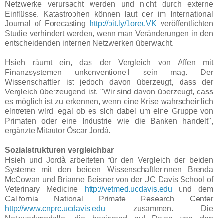
Netzwerke verursacht werden und nicht durch externe
Einflüsse. Katastrophen können laut der im International
Journal of Forecasting
http://bit.ly/1oreuVK
veröffentlichten
Studie verhindert werden, wenn man Veränderungen in den
entscheidenden internen Netzwerken überwacht.
Hsieh räumt ein, das der Vergleich von Affen mit
Finanzsystemen unkonventionell sein mag. Der
Wissenschaftler ist jedoch davon überzeugt, dass der
Vergleich überzeugend ist. "Wir sind davon überzeugt, dass
es möglich ist zu erkennen, wenn eine Krise wahrscheinlich
eintreten wird, egal ob es sich dabei um eine Gruppe von
Primaten oder eine Industrie wie die Banken handelt",
ergänzte Mitautor Óscar Jordà.
Sozialstrukturen vergleichbar
Hsieh und Jordà arbeiteten für den Vergleich der beiden
Systeme mit den beiden Wissenschaftlerinnen Brenda
McCowan und Brianne Beisner von der UC Davis School of
Veterinary Medicine
http://vetmed.ucdavis.edu
und dem
California National Primate Research Center
http://www.cnprc.ucdavis.edu
zusammen. Die