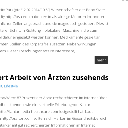
sity Park (pte/12.02.2014/10:50) Wissenschaftler der Penn State
sity http://psu.edu haben erstmals winzige Motoren im Inneren
licher Zellen angebracht und sie magnetisch gesteuert. Dies ist
iterer Schritt in Richtung molekularer Maschinen, die zum
el dafür eingesetzt werden können, Medikamente gezielt an
mten Stellen des Körpers freizusetzen. Nebenwirkungen
ern Dieser Forschungsansatz ist interessant,...
mehr
ert Arbeit von Ärzten zusehends
it
,
Lifestyle
ton/Wien: 87 Prozent der Ärzte recherchieren im Internet über
heitsthemen, wie eine aktuelle Erhebung von Kantar
ttp://kantarmedia-healthcare.com festgestellt hat. Laut
n http://brafton.com sollten sich Marken im Gesundheitsbereich
stärker mit gut recherchierten Informationen im Internet