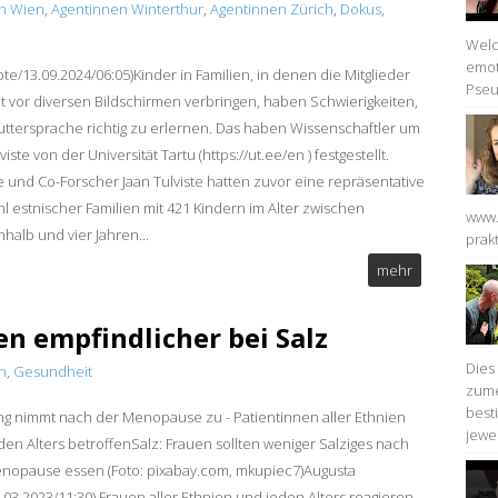
n Wien
,
Agentinnen Winterthur
,
Agentinnen Zürich
,
Dokus
,
Welc
emot
pte/13.09.2024/06:05)Kinder in Familien, in denen die Mitglieder
Pseu
eit vor diversen Bildschirmen verbringen, haben Schwierigkeiten,
uttersprache richtig zu erlernen. Das haben Wissenschaftler um
lviste von der Universität Tartu (https://ut.ee/en ) festgestellt.
te und Co-Forscher Jaan Tulviste hatten zuvor eine repräsentative
l estnischer Familien mit 421 Kindern im Alter zwischen
www.
halb und vier Jahren...
prakt
mehr
n empfindlicher bei Salz
Dies
n
,
Gesundheit
zume
best
g nimmt nach der Menopause zu - Patientinnen aller Ethnien
jewei
den Alters betroffenSalz: Frauen sollten weniger Salziges nach
nopause essen (Foto: pixabay.com, mkupiec7)Augusta
7.03.2023/11:30) Frauen aller Ethnien und jeden Alters reagieren