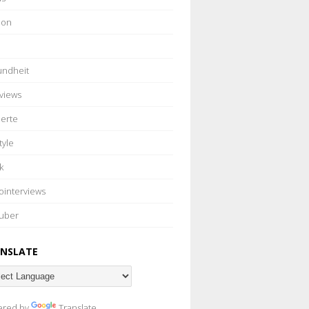
ion
ndheit
rviews
erte
tyle
k
ointerviews
uber
NSLATE
ered by
Translate