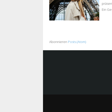
präsent
Ein Ge
Abonnieren
Posts (Atom)