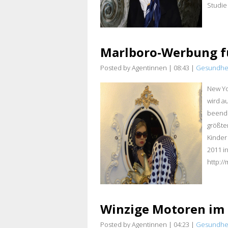
Studie
Marlboro-Werbung f
Posted by Agentinnen
|
08:43
|
Gesundhe
New Yo
wird a
beende
größte
Kinder
2011 i
http://
Winzige Motoren im 
Posted by Agentinnen
|
04:23
|
Gesundhe