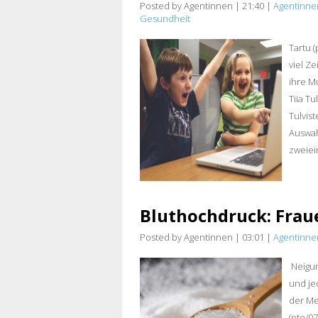
Posted by Agentinnen
|
21:40
|
Agentinne
Gesundheit
Tartu (
viel Z
ihre M
Tiia Tu
Tulvis
Auswah
zweiein
Bluthochdruck: Fraue
Posted by Agentinnen
|
03:01
|
Agentinne
Neigun
und je
der Me
(pte/0