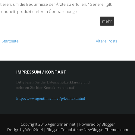
ieren, um die Bedürfnisse der Ärzte zu erfüllen. "Generell gilt:
sundheitsprodukt darf kein Überraschungsei...
mehr
Startseite
Ältere Posts
IMPRESSUM / KONTAKT
Bitte lesen Sie die Datenschutzerklärung und
nehmen Sie hier Kontakt zu uns auf
http://www.agentinnen.net/p/kontakt.html
Copyright 2015
Agentinnen.net
| Powered by
Blogger
Design by
Web2feel
| Blogger Template by
NewBloggerThemes.com