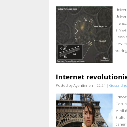
Univer
Univer
mensch
ein we
Beispi
bestim
verring
Internet revolutioni
Posted by Agentinnen
|
22:24
|
Gesundhe
Prince
Gesund
Mediah
Brafto
daher 