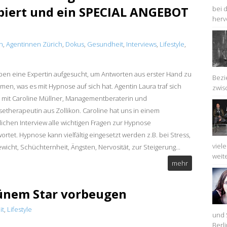
biert und ein SPECIAL ANGEBOT
bei 
herv
n
,
Agentinnen Zürich
,
Dokus
,
Gesundheit
,
Interviews
,
Lifestyle
,
ben eine Expertin aufgesucht, um Antworten aus erster Hand zu
Bezi
en, was es mit Hypnose auf sich hat. Agentin Laura traf sich
zwis
r mit Caroline Müllner, Managementberaterin und
etherapeutin aus Zollikon. Caroline hat uns in einem
lichen Interview alle wichtigen Fragen zur Hypnose
ortet. Hypnose kann vielfältig eingesetzt werden z.B. bei Stress,
viel
wicht, Schüchternheit, Ängsten, Nervosität, zur Steigerung...
weit
mehr
ünem Star vorbeugen
it
,
Lifestyle
und 
Berli