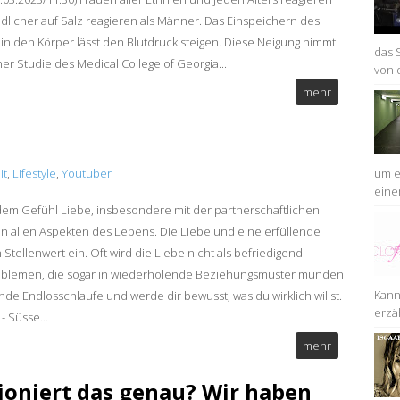
dlicher auf Salz reagieren als Männer. Das Einspeichern des
 in den Körper lässt den Blutdruck steigen. Diese Neigung nimmt
das 
ner Studie des Medical College of Georgia...
von 
mehr
it
,
Lifestyle
,
Youtuber
um ei
einem
 dem Gefühl Liebe, insbesondere mit der partnerschaftlichen
h in allen Aspekten des Lebens. Die Liebe und eine erfüllende
ellenwert ein. Oft wird die Liebe nicht als befriedigend
oblemen, die sogar in wiederholende Beziehungsmuster münden
Kann
e Endlosschlaufe und werde dir bewusst, was du wirklich willst.
erzäh
- Süsse...
mehr
ioniert das genau? Wir haben