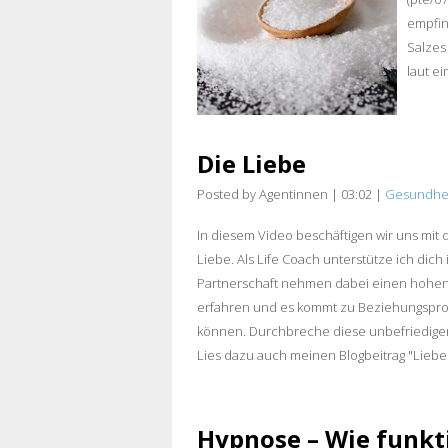
empfin
Salzes
laut ei
Die Liebe
Posted by Agentinnen
|
03:02
|
Gesundhe
In diesem Video beschäftigen wir uns mit
Liebe. Als Life Coach unterstütze ich dic
Partnerschaft nehmen dabei einen hohen St
erfahren und es kommt zu Beziehungspr
können. Durchbreche diese unbefriedigend
Lies dazu auch meinen Blogbeitrag "Liebe 
Hypnose – Wie funkt