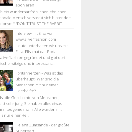
abonieren
h ein wunderbar fröhlicher, ehrlicher,
ionale Mensch versteckt sich hinter dem
donym " "DON´T TRUST THE RABBIT...
Interview mit Elisa von
www.alive4fashion.com
Heute unterhalten wir uns mit
Elisa. Elisa hat das Portal
alive4fashion gegründet und gibt dort
ische, witzige und interessant...
Fontanherzen - Was ist das
überhaupt? Wer sind die
Menschen mit nur einer
Herzhälfte?
 ist die Geschichte von Menschen,
ist sehr jung. Sie haben alles etwas
immtes gemeinsam. Alle wurden mit
ls nur einer He...
Helena Zumsande - der größte
Superstar!