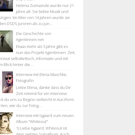
Helena Zumsande wurde nur 21
Jahre alt. Sie liebte Musik und
Singen. Im Alter von 14 Jahren wurde sie
den DSDS Juroren als zu jun...
Die Geschichte von
Agentinnen.net
Etwas mehr als 5 Jahre gibt es
nun das Projekt Agentinnen. Zeit,
nmal selbstkritisch, informativ und mit
 Blick hinter die ...
Interview mit Elena Maschke,
Fotografin
Liebe Elena, danke dass du Dir
Zeit nimmst für ein Interview.
st du uns zu Beginn vielleicht in Kurzform
len, wie du zur Fotog...
Interview mit Isgaard zum neuen
Album "Whiteout"
1) Liebe Isgaard, Whiteout ist
dein siebtes Soloalbum. Auch