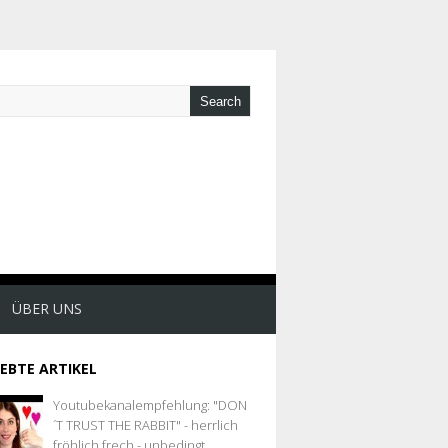
ÜBER UNS
IEBTE ARTIKEL
Youtubekanalempfehlung: "DON
´T TRUST THE RABBIT" - herrlich
fröhlich frech - unbedingt