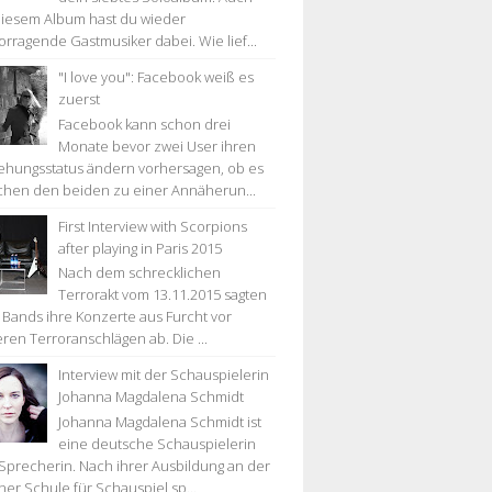
diesem Album hast du wieder
orragende Gastmusiker dabei. Wie lief...
"I love you": Facebook weiß es
zuerst
Facebook kann schon drei
Monate bevor zwei User ihren
ehungsstatus ändern vorhersagen, ob es
chen den beiden zu einer Annäherun...
First Interview with Scorpions
after playing in Paris 2015
Nach dem schrecklichen
Terrorakt vom 13.11.2015 sagten
e Bands ihre Konzerte aus Furcht vor
eren Terroranschlägen ab. Die ...
Interview mit der Schauspielerin
Johanna Magdalena Schmidt
Johanna Magdalena Schmidt ist
eine deutsche Schauspielerin
Sprecherin. Nach ihrer Ausbildung an der
ner Schule für Schauspiel sp...