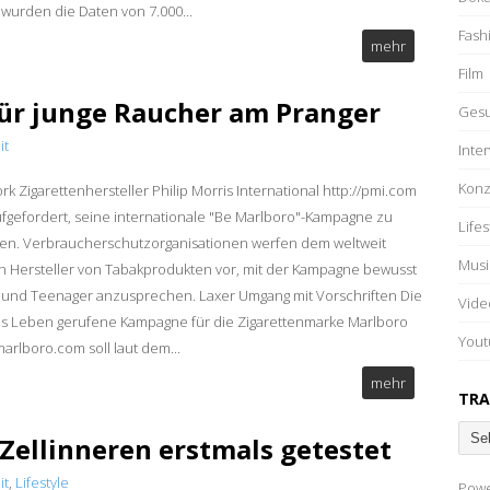
 wurden die Daten von 7.000...
Fash
mehr
Film
ür junge Raucher am Pranger
Gesu
it
Inte
Konz
rk Zigarettenhersteller Philip Morris International http://pmi.com
ufgefordert, seine internationale "Be Marlboro"-Kampagne zu
Lifes
n. Verbraucherschutzorganisationen werfen dem weltweit
Musi
n Hersteller von Tabakprodukten vor, mit der Kampagne bewusst
 und Teenager anzusprechen. Laxer Umgang mit Vorschriften Die
Vide
ns Leben gerufene Kampagne für die Zigarettenmarke Marlboro
Yout
marlboro.com soll laut dem...
mehr
TRA
Zellinneren erstmals getestet
it
,
Lifestyle
Pow