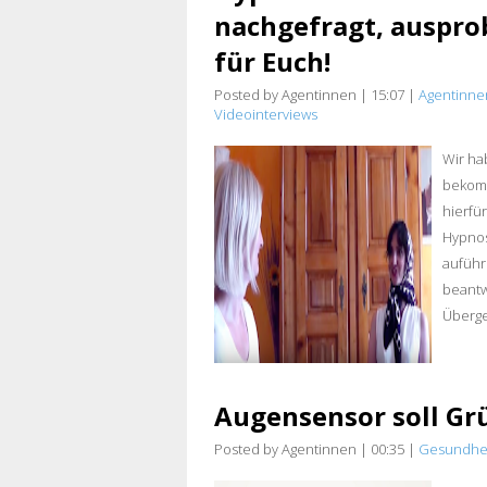
nachgefragt, auspro
für Euch!
Posted by Agentinnen
|
15:07
|
Agentinne
Videointerviews
Wir ha
bekomm
hierfü
Hypnos
auführ
beantw
Überge
Augensensor soll Gr
Posted by Agentinnen
|
00:35
|
Gesundhe