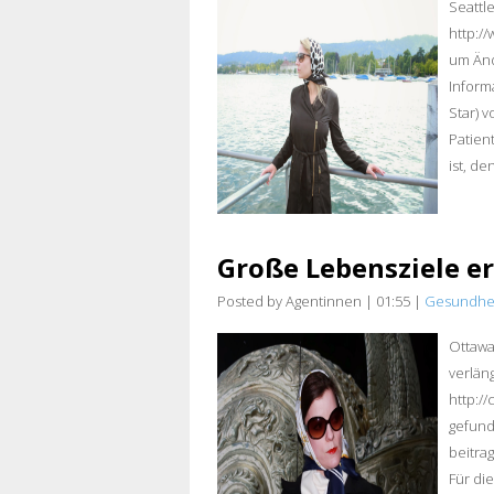
Seattl
http:/
um Änd
Inform
Star) 
Patien
ist, d
Große Lebensziele 
Posted by Agentinnen
|
01:55
|
Gesundhe
Ottawa
verläng
http://
gefund
beitra
Für di