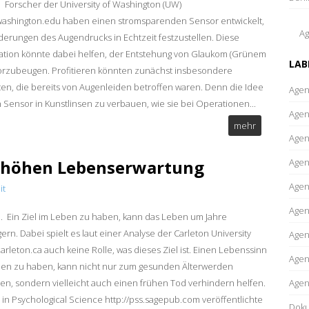
e Forscher der University of Washington (UW)
/washington.edu haben einen stromsparenden Sensor entwickelt,
Ag
erungen des Augendrucks in Echtzeit festzustellen. Diese
ation könnte dabei helfen, der Entstehung von Glaukom (Grünem
LAB
vorzubeugen. Profitieren könnten zunächst insbesondere
ten, die bereits von Augenleiden betroffen waren. Denn die Idee
Agen
en Sensor in Kunstlinsen zu verbauen, wie sie bei Operationen...
Agen
mehr
Agen
erhöhen Lebenserwartung
Agen
Agen
it
Agen
. Ein Ziel im Leben zu haben, kann das Leben um Jahre
ern. Dabei spielt es laut einer Analyse der Carleton University
Agen
carleton.ca auch keine Rolle, was dieses Ziel ist. Einen Lebenssinn
Agen
en zu haben, kann nicht nur zum gesunden Älterwerden
gen, sondern vielleicht auch einen frühen Tod verhindern helfen.
Agen
e in Psychological Science http://pss.sagepub.com veröffentlichte
Dok