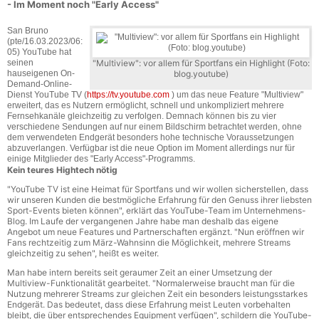
- Im Moment noch "Early Access"
San Bruno
(pte/16.03.2023/06:
05) YouTube hat
seinen
"Multiview": vor allem für Sportfans ein Highlight (Foto:
hauseigenen On-
blog.youtube)
Demand-Online-
Dienst YouTube TV (
https://tv.youtube.com
) um das neue Feature "Multiview"
erweitert, das es Nutzern ermöglicht, schnell und unkompliziert mehrere
Fernsehkanäle gleichzeitig zu verfolgen. Demnach können bis zu vier
verschiedene Sendungen auf nur einem Bildschirm betrachtet werden, ohne
dem verwendeten Endgerät besonders hohe technische Voraussetzungen
abzuverlangen. Verfügbar ist die neue Option im Moment allerdings nur für
einige Mitglieder des "Early Access"-Programms.
Kein teures Hightech nötig
"YouTube TV ist eine Heimat für Sportfans und wir wollen sicherstellen, dass
wir unseren Kunden die bestmögliche Erfahrung für den Genuss ihrer liebsten
Sport-Events bieten können", erklärt das YouTube-Team im Unternehmens-
Blog. Im Laufe der vergangenen Jahre habe man deshalb das eigene
Angebot um neue Features und Partnerschaften ergänzt. "Nun eröffnen wir
Fans rechtzeitig zum März-Wahnsinn die Möglichkeit, mehrere Streams
gleichzeitig zu sehen", heißt es weiter.
Man habe intern bereits seit geraumer Zeit an einer Umsetzung der
Multiview-Funktionalität gearbeitet. "Normalerweise braucht man für die
Nutzung mehrerer Streams zur gleichen Zeit ein besonders leistungsstarkes
Endgerät. Das bedeutet, dass diese Erfahrung meist Leuten vorbehalten
bleibt, die über entsprechendes Equipment verfügen", schildern die YouTube-